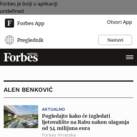
Forbes je bolji u aplikaciji
undefined
Otvori App
Forbes App
Preglednik
Nastavi
ALEN BENKOVIĆ
AKTUALNO
Pogledajte kako će izgledati
ljetovalište na Rabu nakon ulaganja
od 54 milijuna eura
Forbes Hrvatska