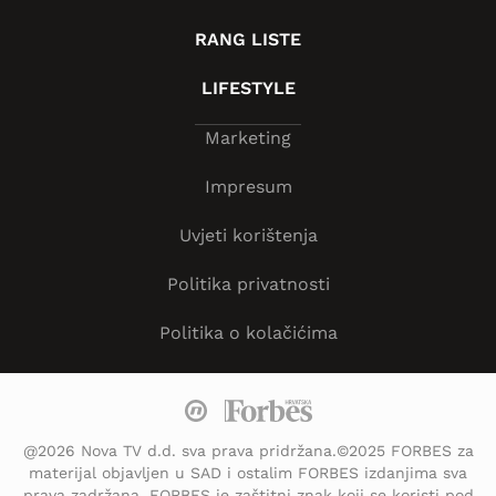
RANG LISTE
LIFESTYLE
Marketing
Impresum
Uvjeti korištenja
Politika privatnosti
Politika o kolačićima
@2026 Nova TV d.d. sva prava pridržana.©2025 FORBES za
materijal objavljen u SAD i ostalim FORBES izdanjima sva
prava zadržana. FORBES je zaštitni znak koji se koristi pod