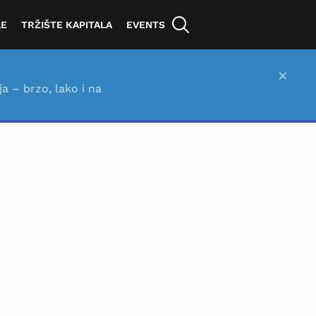
LE
TRŽIŠTE KAPITALA
EVENTS
×
ja – brzo, lako i na