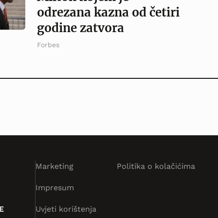
odrezana kazna od četiri
godine zatvora
Forbes
Marketing
Politika o kolačićima
Impresum
E
Uvjeti korištenja