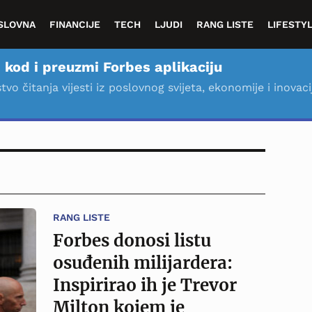
SLOVNA
FINANCIJE
TECH
LJUDI
RANG LISTE
LIFESTY
 kod i preuzmi Forbes aplikaciju
stvo čitanja vijesti iz poslovnog svijeta, ekonomije i inovaci
RANG LISTE
Forbes donosi listu
osuđenih milijardera:
Inspirirao ih je Trevor
Milton kojem je