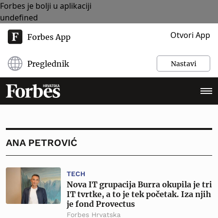
Forbes je bolji u aplikaciji
undefined
Otvori App
Forbes App
Preglednik
Nastavi
ANA PETROVIĆ
TECH
Nova IT grupacija Burra okupila je tri
IT tvrtke, a to je tek početak. Iza njih
je fond Provectus
Forbes Hrvatska