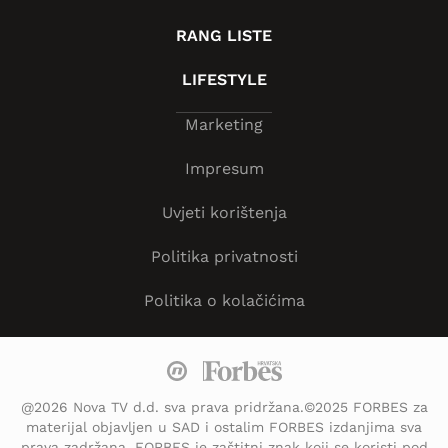
RANG LISTE
LIFESTYLE
Marketing
Impresum
Uvjeti korištenja
Politika privatnosti
Politika o kolačićima
@2026 Nova TV d.d. sva prava pridržana.©2025 FORBES za
materijal objavljen u SAD i ostalim FORBES izdanjima sva
prava zadržana. FORBES je zaštitni znak koji se koristi pod