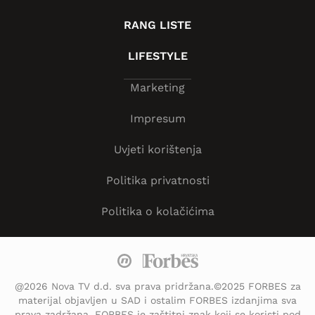
RANG LISTE
LIFESTYLE
Marketing
Impresum
Uvjeti korištenja
Politika privatnosti
Politika o kolačićima
@2026 Nova TV d.d. sva prava pridržana.©2025 FORBES za
materijal objavljen u SAD i ostalim FORBES izdanjima sva
prava zadržana. FORBES je zaštitni znak koji se koristi pod