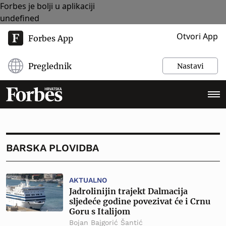
Forbes je bolji u aplikaciji
undefined
Otvori App
Forbes App
Preglednik
Nastavi
BARSKA PLOVIDBA
AKTUALNO
Jadrolinijin trajekt Dalmacija
sljedeće godine povezivat će i Crnu
Goru s Italijom
Bojan Bajgorić Šantić