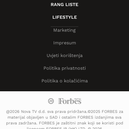
RANG LISTE
LIFESTYLE
Marketing
Impresum
Uvjeti korištenja
Politika privatnosti
Politika o kolačićima
@2026 Nova TV d.d. sva prava pridržana.©2025 FORBES za
materijal objavljen u SAD i ostalim FORBES izdanjima sva
prava zadržana. FORBES je zaštitni znak koji se koristi pod
licencom FORBES IP (HK) LTD. © 2026