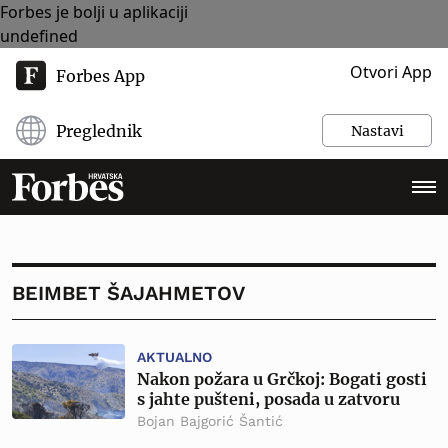
Forbes je bolji u aplikaciji
undefined
Otvori App
Forbes App
Preglednik
Nastavi
BEIMBET ŠAJAHMETOV
AKTUALNO
Nakon požara u Grčkoj: Bogati gosti
s jahte pušteni, posada u zatvoru
Bojan Bajgorić Šantić