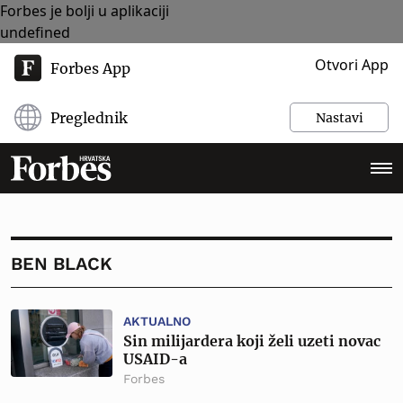
Forbes je bolji u aplikaciji
undefined
Otvori App
Forbes App
Preglednik
Nastavi
BEN BLACK
AKTUALNO
Sin milijardera koji želi uzeti novac
USAID-a
Forbes