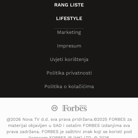
RANG LISTE
LIFESTYLE
Marketing
Impresum
Uvjeti korištenja
Politika privatnosti
Politika o kolačićima
@2026 Nova TV d.d. sva prava pridržana.©2025 FORBES za
materijal objavljen u SAD i ostalim FORBES izdanjima sva
prava zadržana. FORBES je zaštitni znak koji se koristi pod
licencom FORBES IP (HK) LTD. © 2026