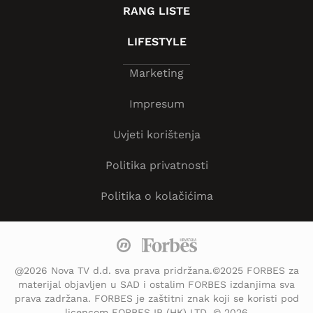
RANG LISTE
LIFESTYLE
Marketing
Impresum
Uvjeti korištenja
Politika privatnosti
Politika o kolačićima
@2026 Nova TV d.d. sva prava pridržana.©2025 FORBES za
materijal objavljen u SAD i ostalim FORBES izdanjima sva
prava zadržana. FORBES je zaštitni znak koji se koristi pod
licencom FORBES IP (HK) LTD. © 2026