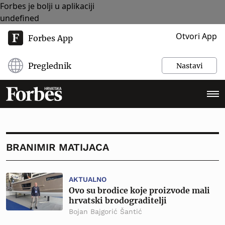
Forbes je bolji u aplikaciji
undefined
Otvori App
Forbes App
Preglednik
Nastavi
BRANIMIR MATIJACA
AKTUALNO
Ovo su brodice koje proizvode mali
hrvatski brodograditelji
Bojan Bajgorić Šantić