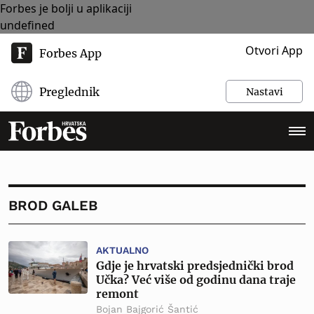
Forbes je bolji u aplikaciji
undefined
Otvori App
Forbes App
Preglednik
Nastavi
BROD GALEB
AKTUALNO
Gdje je hrvatski predsjednički brod
Učka? Već više od godinu dana traje
remont
Bojan Bajgorić Šantić