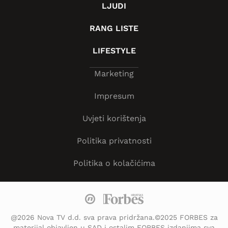
LJUDI
RANG LISTE
LIFESTYLE
Marketing
Impresum
Uvjeti korištenja
Politika privatnosti
Politika o kolačićima
@2026 Nova TV d.d. sva prava pridržana.©2025 FORBES za
materijal objavljen u SAD i ostalim FORBES izdanjima sva