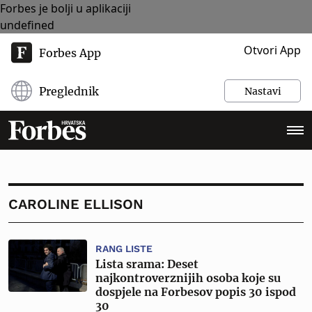
Forbes je bolji u aplikaciji
undefined
Otvori App
Forbes App
Preglednik
Nastavi
CAROLINE ELLISON
RANG LISTE
Lista srama: Deset
najkontroverznijih osoba koje su
dospjele na Forbesov popis 30 ispod
30