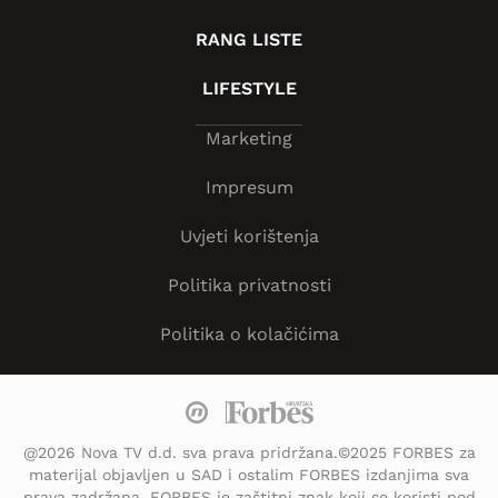
RANG LISTE
LIFESTYLE
Marketing
Impresum
Uvjeti korištenja
Politika privatnosti
Politika o kolačićima
@2026 Nova TV d.d. sva prava pridržana.©2025 FORBES za
materijal objavljen u SAD i ostalim FORBES izdanjima sva
prava zadržana. FORBES je zaštitni znak koji se koristi pod