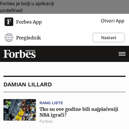
Forbes je bolji u aplikaciji
undefined
Otvori App
Forbes App
Preglednik
Nastavi
DAMIAN LILLARD
RANG LISTE
Tko su ove godine bili najplaćeniji
NBA igrači?
Forbes