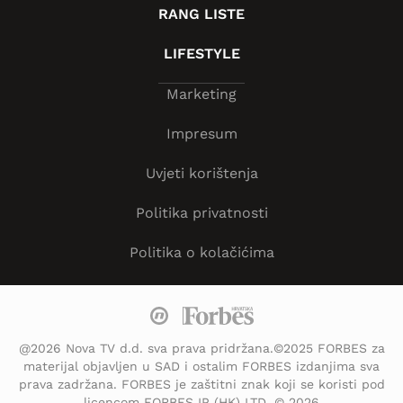
RANG LISTE
LIFESTYLE
Marketing
Impresum
Uvjeti korištenja
Politika privatnosti
Politika o kolačićima
@2026 Nova TV d.d. sva prava pridržana.©2025 FORBES za
materijal objavljen u SAD i ostalim FORBES izdanjima sva
prava zadržana. FORBES je zaštitni znak koji se koristi pod
licencom FORBES IP (HK) LTD. © 2026