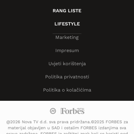
RANG LISTE
LIFESTYLE
Marketing
Impresum
Uvjeti korištenja
Politika privatnosti
Politika o kolačićima
@2026 Nova TV d.d. sva prava pridržana.©2025 FORBES za
materijal objavljen u SAD i ostalim FORBES izdanjima sva
prava zadržana. FORBES je zaštitni znak koji se koristi pod