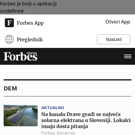
Forbes je bolji u aplikaciji
undefined
Otvori App
Forbes App
Preglednik
Nastavi
DEM
AKTUALNO
Na kanalu Drave gradi se najveća
solarna elektrana u Sloveniji. Lokalci
imaju dosta pitanja
Forbes Slovenija