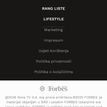
RANG LISTE
LIFESTYLE
Marketing
Impresum
Uvjeti korištenja
Politika privatnosti
Politika o kolačićima
@2026 Nova TV d.d. sva prava pridržana.©2025 FORBES za
materijal objavljen u SAD i ostalim FORBES izdanjima sva
prava zadržana. FORBES je zaštitni znak koji se koristi pod