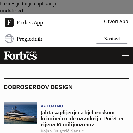
Forbes je bolji u aplikaciji
undefined
Otvori App
Forbes App
Preglednik
Nastavi
DOBROSERDOV DESIGN
AKTUALNO
Jahta zaplijenjena bjeloruskom
kriminalcu ide na aukciju. Početna
cijena 10 milijuna eura
Bojan Bajgorić Šantić