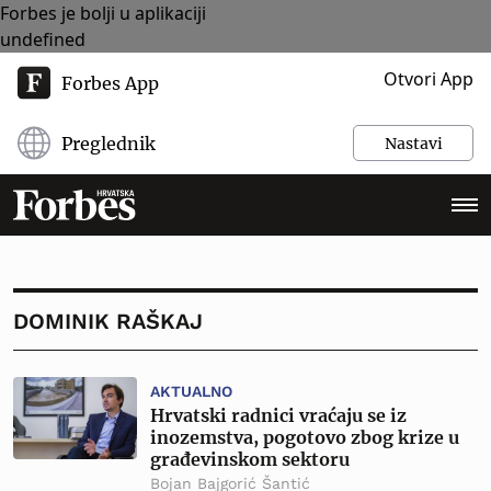
Forbes je bolji u aplikaciji
undefined
Otvori App
Forbes App
Preglednik
Nastavi
DOMINIK RAŠKAJ
AKTUALNO
Hrvatski radnici vraćaju se iz
inozemstva, pogotovo zbog krize u
građevinskom sektoru
Bojan Bajgorić Šantić