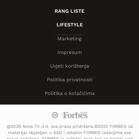
RANG LISTE
LIFESTYLE
Marketing
Impresum
Uvjeti korištenja
Politika privatnosti
Politika o kolačićima
@2026 Nova TV d.d. sva prava pridržana.©2025 FORBES za
materijal objavljen u SAD i ostalim FORBES izdanjima sva
prava zadržana. FORBES je zaštitni znak koji se koristi pod