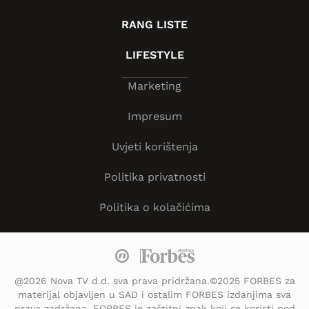
RANG LISTE
LIFESTYLE
Marketing
Impresum
Uvjeti korištenja
Politika privatnosti
Politika o kolačićima
@2026 Nova TV d.d. sva prava pridržana.©2025 FORBES za
materijal objavljen u SAD i ostalim FORBES izdanjima sva
prava zadržana. FORBES je zaštitni znak koji se koristi pod