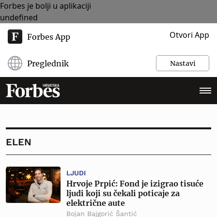
Forbes je bolji u aplikaciji
undefined
Otvori App
Forbes App
Preglednik
Nastavi
ELEN
LJUDI
Hrvoje Prpić: Fond je izigrao tisuće
ljudi koji su čekali poticaje za
električne aute
Bojan Bajgorić Šantić