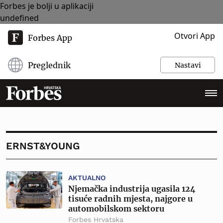
Forbes je bolji u aplikaciji
undefined
Otvori App
Forbes App
Preglednik
Nastavi
ERNST&YOUNG
AKTUALNO
Njemačka industrija ugasila 124
tisuće radnih mjesta, najgore u
automobilskom sektoru
Forbes Hrvatska