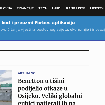
SLOVNA
FINANCIJE
TECH
LJUDI
RANG LISTE
LIFESTY
 kod i preuzmi Forbes aplikaciju
stvo čitanja vijesti iz poslovnog svijeta, ekonomije i inovaci
AKTUALNO
Benetton u tišini
podijelio otkaze u
Osijeku. Veliki globalni
gubici natjerali ih na