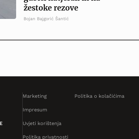
žestoke rezove
Bojan Bajgorić Šantić
Marketing
Politika o kolačićima
Impresum
E
Uvjeti korištenja
Politika privatnosti