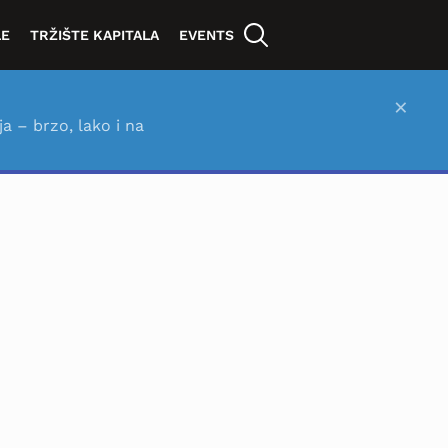
LE
TRŽIŠTE KAPITALA
EVENTS
×
ja – brzo, lako i na