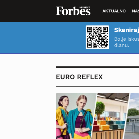
AKTUALNO
NA
Skeniraj
Bolje isku
dlanu.
EURO REFLEX