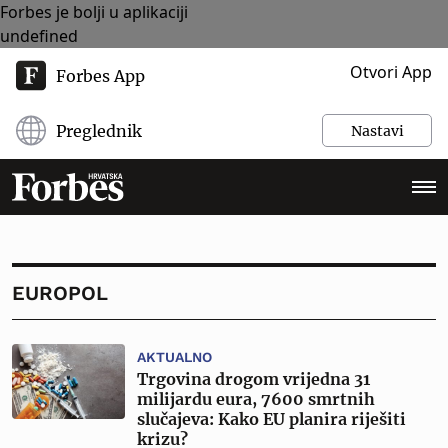
Forbes je bolji u aplikaciji
undefined
Otvori App
Forbes App
Preglednik
Nastavi
EUROPOL
AKTUALNO
Trgovina drogom vrijedna 31
milijardu eura, 7600 smrtnih
slučajeva: Kako EU planira riješiti
krizu?