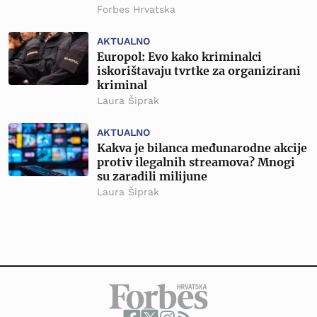
Forbes Hrvatska
AKTUALNO
Europol: Evo kako kriminalci
iskorištavaju tvrtke za organizirani
kriminal
Laura Šiprak
AKTUALNO
Kakva je bilanca međunarodne akcije
protiv ilegalnih streamova? Mnogi
su zaradili milijune
Laura Šiprak