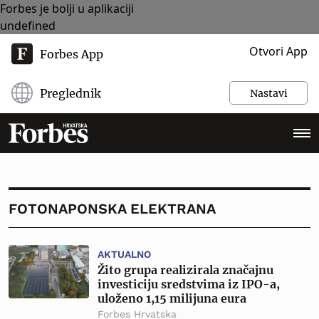
Forbes je bolji u aplikaciji
undefined
Otvori App
Forbes App
Preglednik
Nastavi
FOTONAPONSKA ELEKTRANA
AKTUALNO
Žito grupa realizirala značajnu
investiciju sredstvima iz IPO-a,
uloženo 1,15 milijuna eura
Forbes Hrvatska