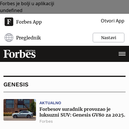
Forbes je bolji u aplikaciji
undefined
Otvori App
Forbes App
Preglednik
Nastavi
GENESIS
AKTUALNO
Forbesov suradnik provozao je
luksuzni SUV: Genesis GV80 za 2025.
Forbes