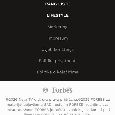
RANG LISTE
LIFESTYLE
Marketing
Impresum
Uvjeti korištenja
Politika privatnosti
Politika o kolačićima
@2026 Nova TV d.d. sva prava pridržana.©2025 FORBES za
materijal objavljen u SAD i ostalim FORBES izdanjima sva
prava zadržana. FORBES je zaštitni znak koji se koristi pod
licencom FORBES IP (HK) LTD. © 2026