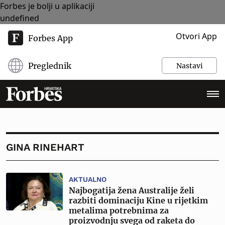
Forbes je bolji u aplikaciji
undefined
Otvori App
Forbes App
Preglednik
Nastavi
GINA RINEHART
AKTUALNO
Najbogatija žena Australije želi
razbiti dominaciju Kine u rijetkim
metalima potrebnima za
proizvodnju svega od raketa do