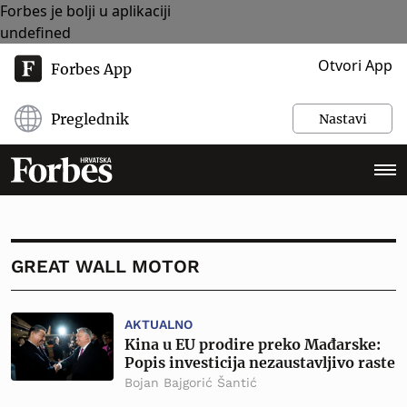
Forbes je bolji u aplikaciji
undefined
Otvori App
Forbes App
Preglednik
Nastavi
GREAT WALL MOTOR
AKTUALNO
Kina u EU prodire preko Mađarske:
Popis investicija nezaustavljivo raste
Bojan Bajgorić Šantić