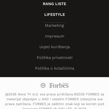
RANG LISTE
LIFESTYLE
Marketing
Impresum
Uvjeti korištenja
Politika privatnosti
Politika o kolačićima
@2026 Nova TV d.d. sva prava pridržana.©2025 FORBES za
materijal objavljen u SAD i ostalim FORBES izdanjima sva
prava zadržana. FORBES je zaštitni znak koji se koristi pod
licencom FORBES IP (HK) LTD. © 2026