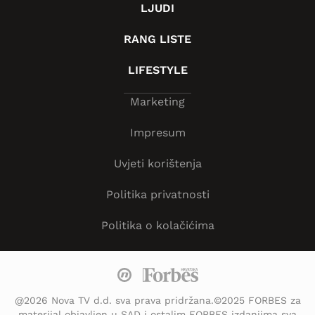
LJUDI
RANG LISTE
LIFESTYLE
Marketing
Impresum
Uvjeti korištenja
Politika privatnosti
Politika o kolačićima
@2026 Nova TV d.d. sva prava pridržana.©2025 FORBES za
materijal objavljen u SAD i ostalim FORBES izdanjima sva