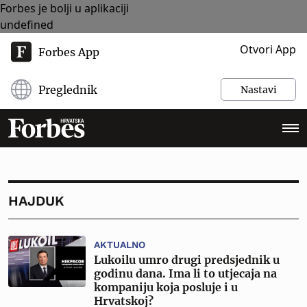
Forbes je bolji u aplikaciji
undefined
Otvori App
Forbes App
Preglednik
Nastavi
HAJDUK
AKTUALNO
Lukoilu umro drugi predsjednik u
godinu dana. Ima li to utjecaja na
kompaniju koja posluje i u
Hrvatskoj?