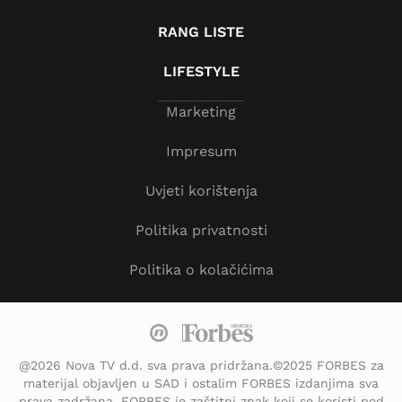
RANG LISTE
LIFESTYLE
Marketing
Impresum
Uvjeti korištenja
Politika privatnosti
Politika o kolačićima
@2026 Nova TV d.d. sva prava pridržana.©2025 FORBES za
materijal objavljen u SAD i ostalim FORBES izdanjima sva
prava zadržana. FORBES je zaštitni znak koji se koristi pod