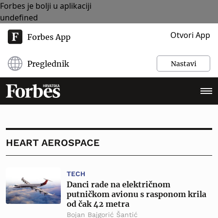
Forbes je bolji u aplikaciji
undefined
Otvori App
Forbes App
Preglednik
Nastavi
HEART AEROSPACE
TECH
Danci rade na električnom
putničkom avionu s rasponom krila
od čak 42 metra
Bojan Bajgorić Šantić