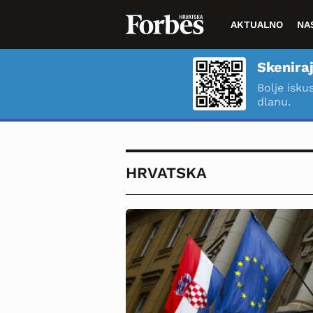
AKTUALNO
NA
Skeniraj
Bolje isku
dlanu.
HRVATSKA