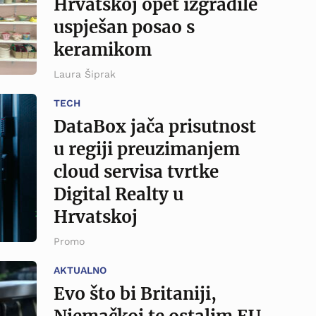
Hrvatskoj opet izgradile
uspješan posao s
keramikom
Laura Šiprak
TECH
DataBox jača prisutnost
u regiji preuzimanjem
cloud servisa tvrtke
Digital Realty u
Hrvatskoj
Promo
AKTUALNO
Evo što bi Britaniji,