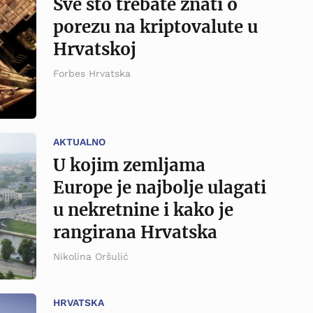
Sve što trebate znati o
porezu na kriptovalute u
Hrvatskoj
Forbes Hrvatska
AKTUALNO
U kojim zemljama
Europe je najbolje ulagati
u nekretnine i kako je
rangirana Hrvatska
Nikolina Oršulić
HRVATSKA