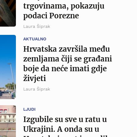
trgovinama, pokazuju
podaci Porezne
Laura Šiprak
AKTUALNO
Hrvatska završila među
zemljama čiji se građani
boje da neće imati gdje
živjeti
Laura Šiprak
LJUDI
Izgubile su sve u ratu u
Ukrajini. A onda su u