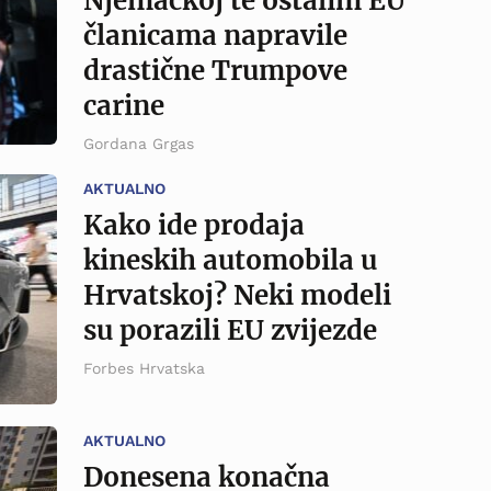
Njemačkoj te ostalim EU
članicama napravile
drastične Trumpove
carine
Gordana Grgas
AKTUALNO
Kako ide prodaja
kineskih automobila u
Hrvatskoj? Neki modeli
su porazili EU zvijezde
Forbes Hrvatska
AKTUALNO
Donesena konačna