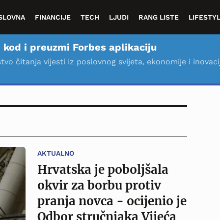
SLOVNA
FINANCIJE
TECH
LJUDI
RANG LISTE
LIFESTY
 kod i preuzmi Forbes aplikaciju
stvo čitanja vijesti iz poslovnog svijeta, ekonomije i inovaci
AKTUALNO
Hrvatska je poboljšala
okvir za borbu protiv
pranja novca - ocijenio je
Odbor stručnjaka Vijeća