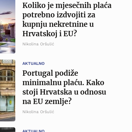
Koliko je mjesečnih plaća
potrebno izdvojiti za
kupnju nekretnine u
Hrvatskoj i EU?
Nikolina Oršulić
AKTUALNO
Portugal podiže
minimalnu plaću. Kako
stoji Hrvatska u odnosu
na EU zemlje?
Nikolina Oršulić
AKTUALNO