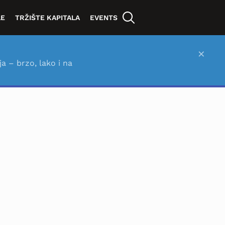
LE
TRŽIŠTE KAPITALA
EVENTS
×
ja – brzo, lako i na