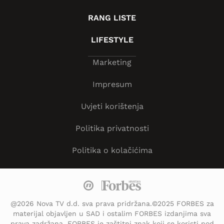
RANG LISTE
LIFESTYLE
Marketing
Impresum
Uvjeti korištenja
Politika privatnosti
Politika o kolačićima
@2026 Nova TV d.d. sva prava pridržana.©2025 FORBES za
materijal objavljen u SAD i ostalim FORBES izdanjima sva
prava zadržana. FORBES je zaštitni znak koji se koristi pod