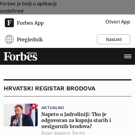
Forbes je bolji u aplikaciji
undefined
Otvori App
Forbes App
Preglednik
Nastavi
HRVATSKI REGISTAR BRODOVA
AKTUALNO
Napeto u Jadroliniji: Tko je
odgovoran za kupnju starih i
nesigurnih brodova?
Bojan Bajgorić Šantić