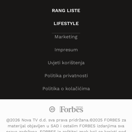
RANG LISTE
LIFESTYLE
Marketing
Impresum
Uvjeti korištenja
Politika privatnosti
Politika o kolačićima
@2026 Nova TV d.d. sva prava pridržana.©2025 FORBES za
materijal objavljen u SAD i ostalim FORBES izdanjima sva
prava zadržana. FORBES je zaštitni znak koji se koristi pod