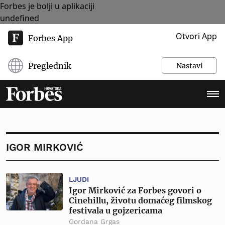
Forbes je bolji u aplikaciji
undefined
Otvori App
Forbes App
Preglednik
Nastavi
IGOR MIRKOVIĆ
LJUDI
Igor Mirković za Forbes govori o
Cinehillu, životu domaćeg filmskog
festivala u gojzericama
Gordana Grgas