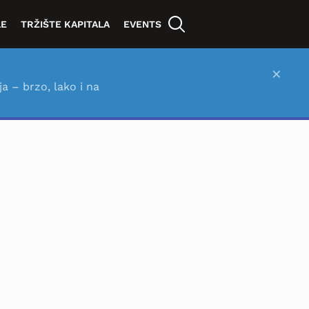
LE
TRŽIŠTE KAPITALA
EVENTS
×
ja – brzo, lako i na