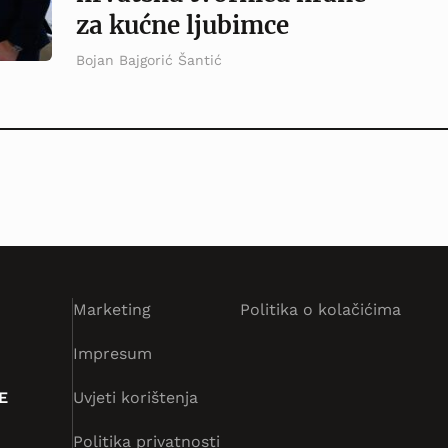
za kućne ljubimce
Bojan Bajgorić Šantić
Marketing
Politika o kolačićima
Impresum
E
Uvjeti korištenja
Politika privatnosti