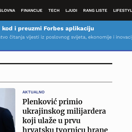
SLOVNA
FINANCIJE
TECH
LJUDI
RANG LISTE
LIFESTY
 kod i preuzmi Forbes aplikaciju
stvo čitanja vijesti iz poslovnog svijeta, ekonomije i inovaci
AKTUALNO
Plenković primio
ukrajinskog milijardera
koji ulaže u prvu
hrvatsku tvornicu hrane