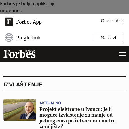
Forbes je bolji u aplikaciji
undefined
Otvori App
Forbes App
Preglednik
Nastavi
IZVLAŠTENJE
AKTUALNO
Projekt elektrane u Ivancu: Je li
moguće izvlaštenje za manje od
jednog eura po četvornom metru
zemljišta?