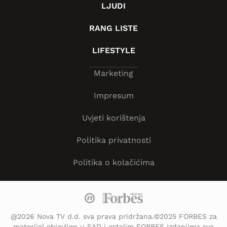
LJUDI
RANG LISTE
LIFESTYLE
Marketing
Impresum
Uvjeti korištenja
Politika privatnosti
Politika o kolačićima
@2026 Nova TV d.d. sva prava pridržana.©2025 FORBES za
materijal objavljen u SAD i ostalim FORBES izdanjima sva