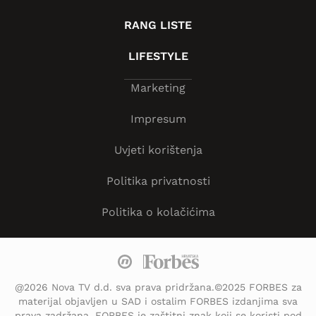
RANG LISTE
LIFESTYLE
Marketing
Impresum
Uvjeti korištenja
Politika privatnosti
Politika o kolačićima
@2026 Nova TV d.d. sva prava pridržana.©2025 FORBES za
materijal objavljen u SAD i ostalim FORBES izdanjima sva
prava zadržana. FORBES je zaštitni znak koji se koristi pod