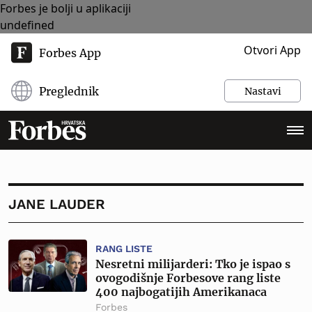
Forbes je bolji u aplikaciji
undefined
Otvori App
Forbes App
Preglednik
Nastavi
JANE LAUDER
RANG LISTE
Nesretni milijarderi: Tko je ispao s
ovogodišnje Forbesove rang liste
400 najbogatijih Amerikanaca
Forbes