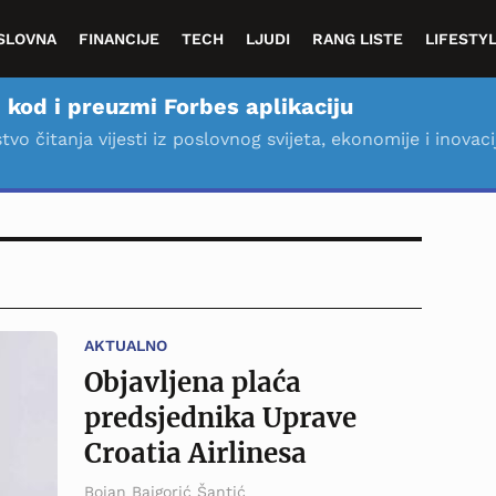
SLOVNA
FINANCIJE
TECH
LJUDI
RANG LISTE
LIFESTY
 kod i preuzmi Forbes aplikaciju
stvo čitanja vijesti iz poslovnog svijeta, ekonomije i inovaci
AKTUALNO
Objavljena plaća
predsjednika Uprave
Croatia Airlinesa
Bojan Bajgorić Šantić