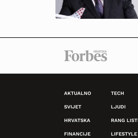
AKTUALNO
TECH
SVIJET
LJUDI
HRVATSKA
RANG LIST
FINANCIJE
LIFESTYLE