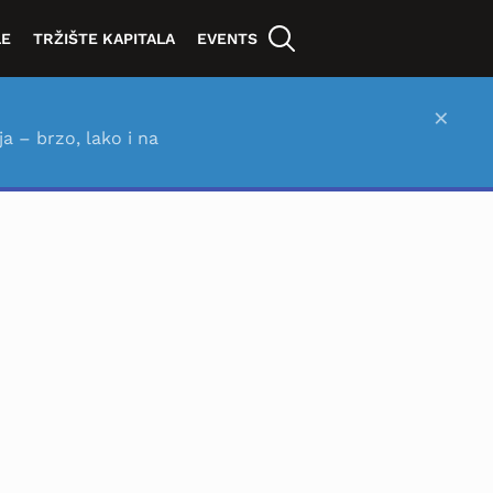
LE
TRŽIŠTE KAPITALA
EVENTS
×
ja – brzo, lako i na