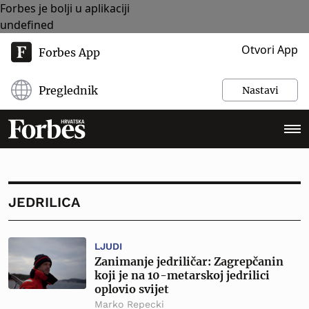
Forbes je bolji u aplikaciji
undefined
Otvori App
Forbes App
Preglednik
Nastavi
JEDRILICA
LJUDI
Zanimanje jedriličar: Zagrepčanin
koji je na 10-metarskoj jedrilici
oplovio svijet
Marko Repecki