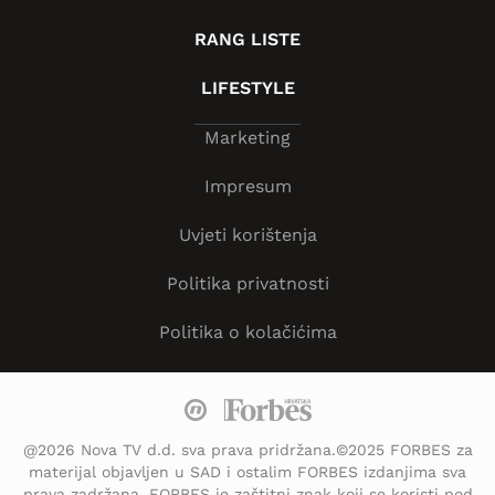
RANG LISTE
LIFESTYLE
Marketing
Impresum
Uvjeti korištenja
Politika privatnosti
Politika o kolačićima
@2026 Nova TV d.d. sva prava pridržana.©2025 FORBES za
materijal objavljen u SAD i ostalim FORBES izdanjima sva
prava zadržana. FORBES je zaštitni znak koji se koristi pod