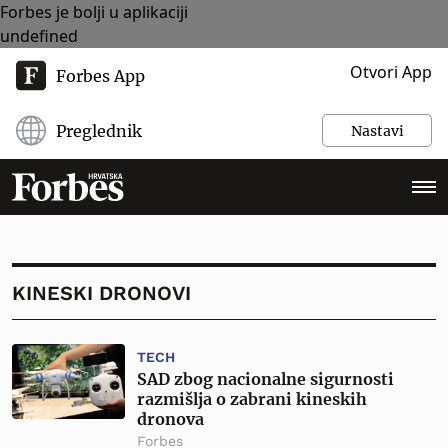
Forbes je bolji u aplikaciji
undefined
Otvori App
Forbes App
Preglednik
Nastavi
KINESKI DRONOVI
TECH
SAD zbog nacionalne sigurnosti
razmišlja o zabrani kineskih
dronova
Forbes