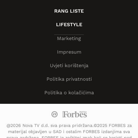
RANG LISTE
LIFESTYLE
Marketing
Impresum
Uvjeti korištenja
Politika privatnosti
Politika o kolačićima
@2026 Nova TV d.d. sva prava pridržana.©2025 FORBES za
materijal objavljen u SAD i ostalim FORBES izdanjima sva
prava zadržana. FORBES je zaštitni znak koji se koristi pod