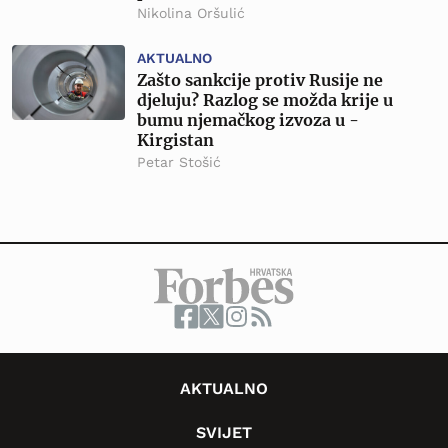
Nikolina Oršulić
AKTUALNO
Zašto sankcije protiv Rusije ne
djeluju? Razlog se možda krije u
bumu njemačkog izvoza u -
Kirgistan
Petar Stošić
AKTUALNO
SVIJET