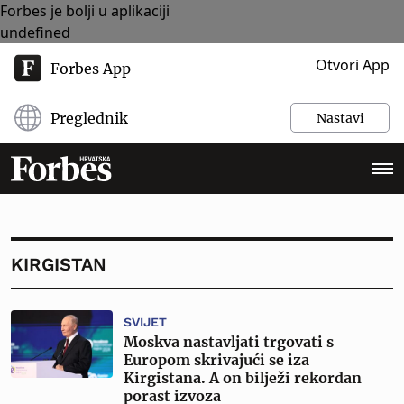
Forbes je bolji u aplikaciji
undefined
Otvori App
Forbes App
Preglednik
Nastavi
KIRGISTAN
SVIJET
Moskva nastavljati trgovati s
Europom skrivajući se iza
Kirgistana. A on bilježi rekordan
porast izvoza