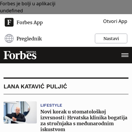
Forbes je bolji u aplikaciji
undefined
Otvori App
Forbes App
Preglednik
Nastavi
LANA KATAVIĆ PULJIĆ
LIFESTYLE
Novi korak u stomatološkoj
izvrsnosti: Hrvatska klinika bogatija
za stručnjaka s međunarodnim
iskustvom