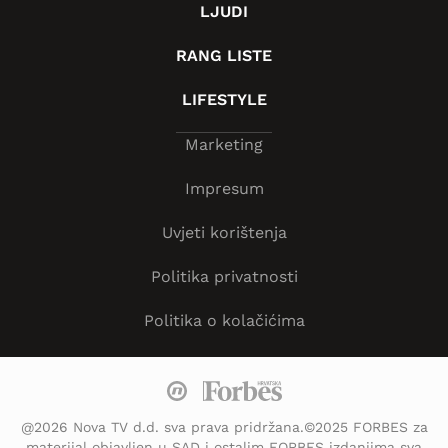
LJUDI
RANG LISTE
LIFESTYLE
Marketing
Impresum
Uvjeti korištenja
Politika privatnosti
Politika o kolačićima
@2026 Nova TV d.d. sva prava pridržana.©2025 FORBES za
materijal objavljen u SAD i ostalim FORBES izdanjima sva