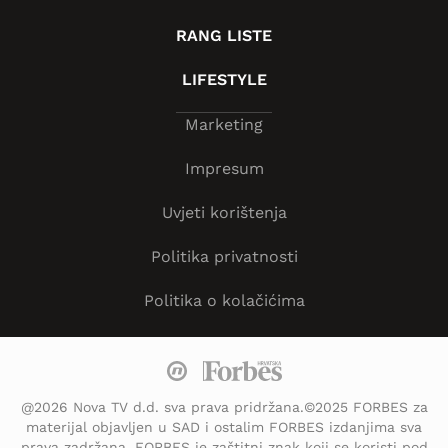
RANG LISTE
LIFESTYLE
Marketing
Impresum
Uvjeti korištenja
Politika privatnosti
Politika o kolačićima
@2026 Nova TV d.d. sva prava pridržana.©2025 FORBES za
materijal objavljen u SAD i ostalim FORBES izdanjima sva
prava zadržana. FORBES je zaštitni znak koji se koristi pod