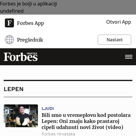
Forbes je bolji u aplikaciji
undefined
Otvori App
Forbes App
Preglednik
Nastavi
LEPEN
LJUDI
Bili smo u vremeplovu kod postolara
Lepen: Oni znaju kako prastaroj
cipeli udahnuti novi život (video)
Forbes Hrvatska