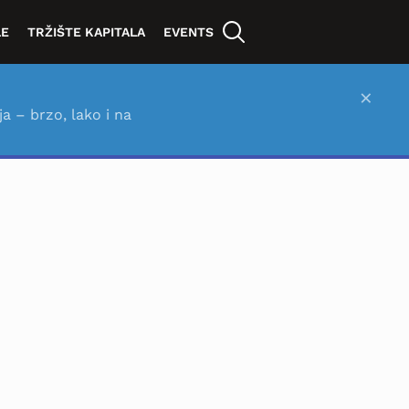
LE
TRŽIŠTE KAPITALA
EVENTS
×
ja – brzo, lako i na