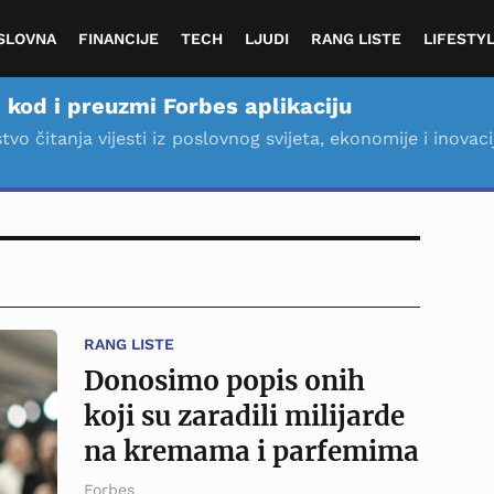
SLOVNA
FINANCIJE
TECH
LJUDI
RANG LISTE
LIFESTY
 kod i preuzmi Forbes aplikaciju
stvo čitanja vijesti iz poslovnog svijeta, ekonomije i inovaci
RANG LISTE
Donosimo popis onih
koji su zaradili milijarde
na kremama i parfemima
Forbes