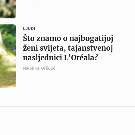
LJUDI
Što znamo o najbogatijoj
ženi svijeta, tajanstvenoj
nasljednici L'Oréala?
Nikolina Oršulić