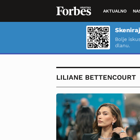
AKTUALNO
NA
Skeniraj
Bolje isku
dlanu.
LILIANE BETTENCOURT