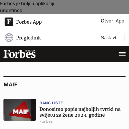
Forbes je bolji u aplikaciji
undefined
Otvori App
Forbes App
Preglednik
Nastavi
MAIF
RANG LISTE
Donosimo popis najboljih tvrtki na
svijetu za žene 2023. godine
Forbes