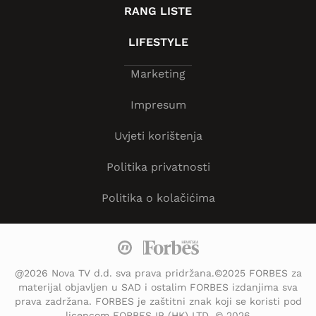
RANG LISTE
LIFESTYLE
Marketing
Impresum
Uvjeti korištenja
Politika privatnosti
Politika o kolačićima
@2026 Nova TV d.d. sva prava pridržana.©2025 FORBES za
materijal objavljen u SAD i ostalim FORBES izdanjima sva
prava zadržana. FORBES je zaštitni znak koji se koristi pod
licencom FORBES IP (HK) LTD. © 2026