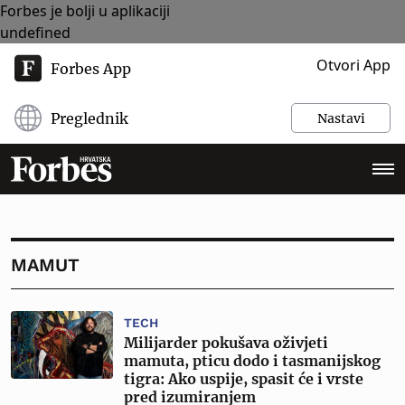
Forbes je bolji u aplikaciji
undefined
Otvori App
Forbes App
Preglednik
Nastavi
MAMUT
TECH
Milijarder pokušava oživjeti
mamuta, pticu dodo i tasmanijskog
tigra: Ako uspije, spasit će i vrste
pred izumiranjem