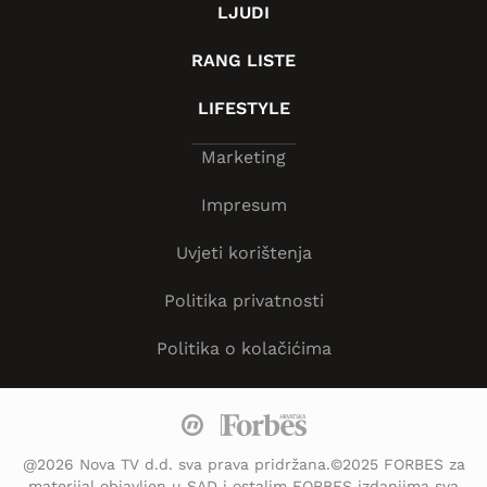
LJUDI
RANG LISTE
LIFESTYLE
Marketing
Impresum
Uvjeti korištenja
Politika privatnosti
Politika o kolačićima
@2026 Nova TV d.d. sva prava pridržana.©2025 FORBES za
materijal objavljen u SAD i ostalim FORBES izdanjima sva