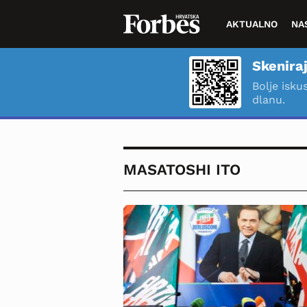
AKTUALNO
NA
Skeniraj
Bolje isku
dlanu.
MASATOSHI ITO