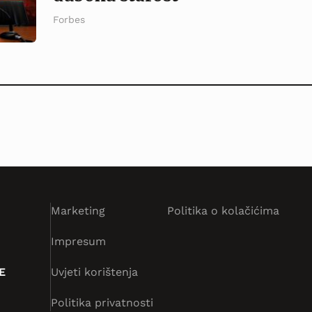
Forbes
Marketing
Politika o kolačićima
Impresum
E
Uvjeti korištenja
Politika privatnosti