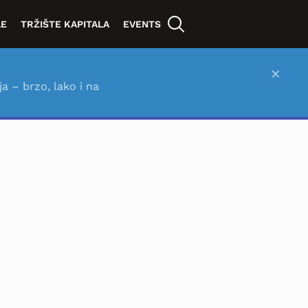
LE
TRŽIŠTE KAPITALA
EVENTS
×
ja – brzo, lako i na