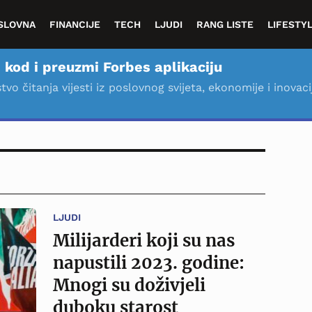
SLOVNA
FINANCIJE
TECH
LJUDI
RANG LISTE
LIFESTY
 kod i preuzmi Forbes aplikaciju
stvo čitanja vijesti iz poslovnog svijeta, ekonomije i inovaci
LJUDI
Milijarderi koji su nas
napustili 2023. godine:
Mnogi su doživjeli
duboku starost