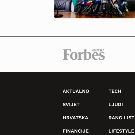
AKTUALNO
TECH
SVIJET
LJUDI
HRVATSKA
RANG LIST
FINANCIJE
LIFESTYLE