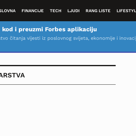
SLOVNA
FINANCIJE
TECH
LJUDI
RANG LISTE
LIFESTY
 kod i preuzmi Forbes aplikaciju
stvo čitanja vijesti iz poslovnog svijeta, ekonomije i inovaci
ARSTVA