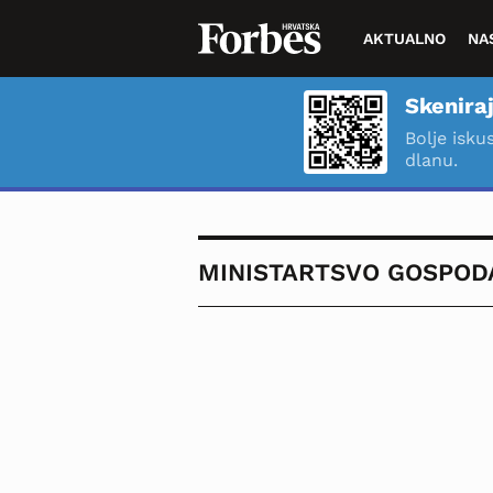
AKTUALNO
NA
Skeniraj
Bolje isku
dlanu.
MINISTARTSVO GOSPOD