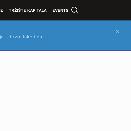
LE
TRŽIŠTE KAPITALA
EVENTS
×
ja – brzo, lako i na