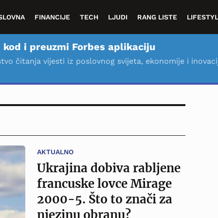
SLOVNA
FINANCIJE
TECH
LJUDI
RANG LISTE
LIFESTY
 kod i preuzmi Forbes aplikaciju
stvo čitanja vijesti iz poslovnog svijeta, ekonomije i inovaci
AKTUALNO
Ukrajina dobiva rabljene
francuske lovce Mirage
2000-5. Što to znači za
njezinu obranu?