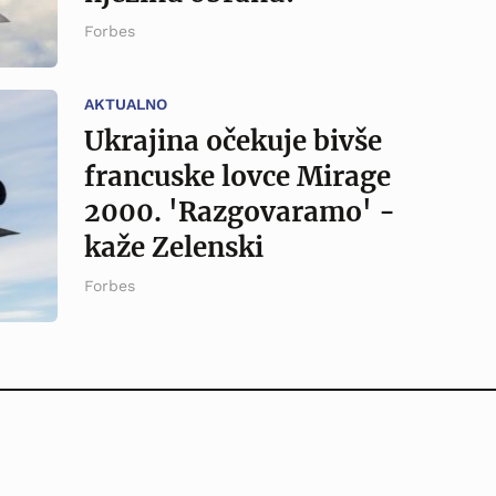
Forbes
AKTUALNO
Ukrajina očekuje bivše
francuske lovce Mirage
2000. 'Razgovaramo' -
kaže Zelenski
Forbes