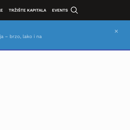
LE
TRŽIŠTE KAPITALA
EVENTS
×
ja – brzo, lako i na