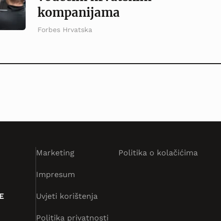
kompanijama
Forbes Hrvatska
Marketing
Politika o kolačićima
Impresum
E
Uvjeti korištenja
Politika privatnosti