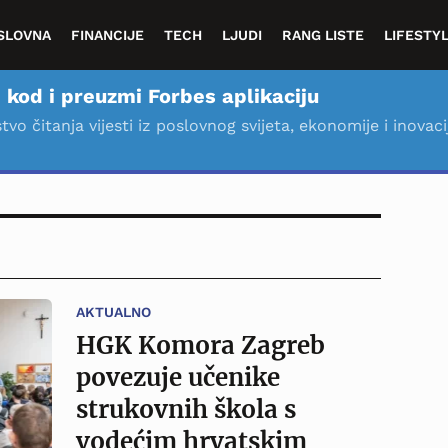
SLOVNA
FINANCIJE
TECH
LJUDI
RANG LISTE
LIFESTY
 kod i preuzmi Forbes aplikaciju
stvo čitanja vijesti iz poslovnog svijeta, ekonomije i inovaci
AKTUALNO
HGK Komora Zagreb
povezuje učenike
strukovnih škola s
vodećim hrvatskim