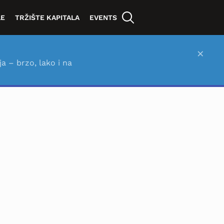
LE
TRŽIŠTE KAPITALA
EVENTS
×
ja – brzo, lako i na