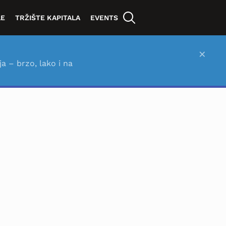
LE
TRŽIŠTE KAPITALA
EVENTS
×
ja – brzo, lako i na