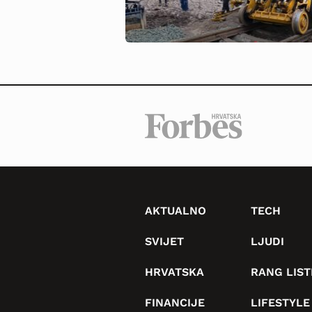
AKTUALNO
TECH
SVIJET
LJUDI
HRVATSKA
RANG LIST
FINANCIJE
LIFESTYLE