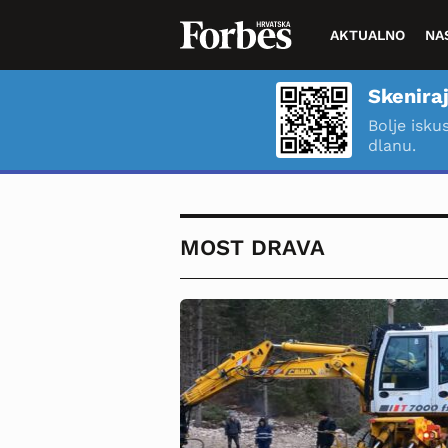
AKTUALNO
NA
Skeniraj
Bolje isku
dlanu.
MOST DRAVA