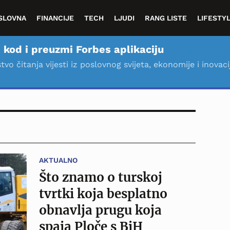
SLOVNA
FINANCIJE
TECH
LJUDI
RANG LISTE
LIFESTY
 kod i preuzmi Forbes aplikaciju
stvo čitanja vijesti iz poslovnog svijeta, ekonomije i inovaci
AKTUALNO
Što znamo o turskoj
tvrtki koja besplatno
obnavlja prugu koja
spaja Ploče s BiH