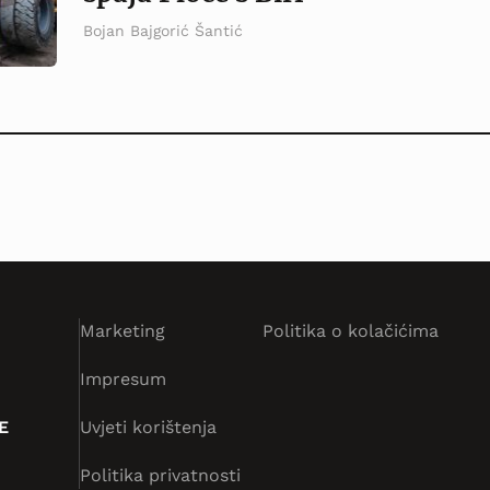
Bojan Bajgorić Šantić
Marketing
Politika o kolačićima
Impresum
E
Uvjeti korištenja
Politika privatnosti