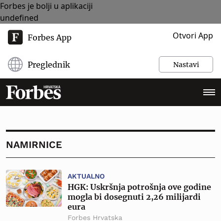
Forbes je bolji u aplikaciji
undefined
Otvori App
Forbes App
Preglednik
Nastavi
NAMIRNICE
AKTUALNO
HGK: Uskršnja potrošnja ove godine
mogla bi dosegnuti 2,26 milijardi
eura
Forbes Hrvatska