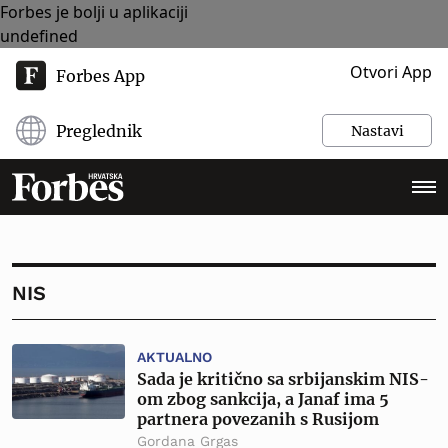
Forbes je bolji u aplikaciji
undefined
Otvori App
Forbes App
Preglednik
Nastavi
NIS
AKTUALNO
Sada je kritično sa srbijanskim NIS-
om zbog sankcija, a Janaf ima 5
partnera povezanih s Rusijom
Gordana Grgas