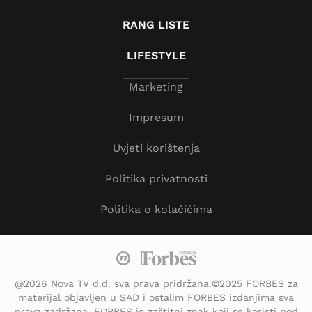
RANG LISTE
LIFESTYLE
Marketing
Impresum
Uvjeti korištenja
Politika privatnosti
Politika o kolačićima
@2026 Nova TV d.d. sva prava pridržana.©2025 FORBES za
materijal objavljen u SAD i ostalim FORBES izdanjima sva
prava zadržana. FORBES je zaštitni znak koji se koristi pod