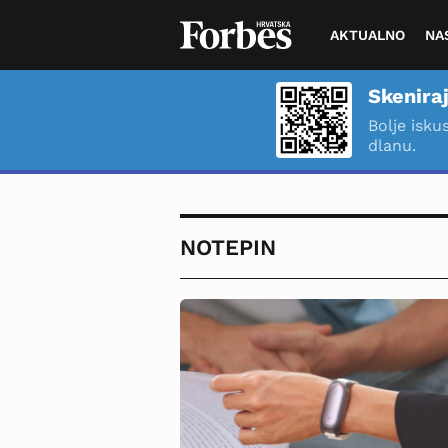
AKTUALNO
NA
Skeniraj
Bolje isku
dlanu.
NOTEPIN