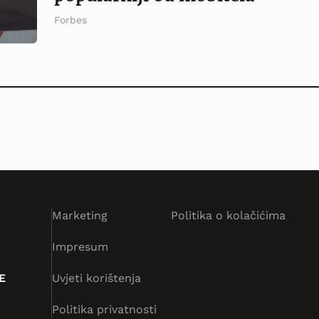
Forbes
Marketing
Politika o kolačićima
Impresum
E
Uvjeti korištenja
Politika privatnosti