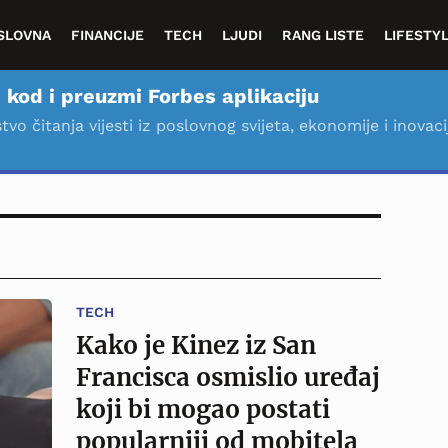
SLOVNA
FINANCIJE
TECH
LJUDI
RANG LISTE
LIFESTY
 kod i preuzmi Forbes aplikaciju
stvo čitanja vijesti iz poslovnog svijeta, ekonomije i inovaci
TECH
Kako je Kinez iz San
Francisca osmislio uređaj
koji bi mogao postati
popularniji od mobitela