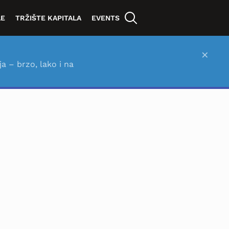
LE
TRŽIŠTE KAPITALA
EVENTS
×
ja – brzo, lako i na