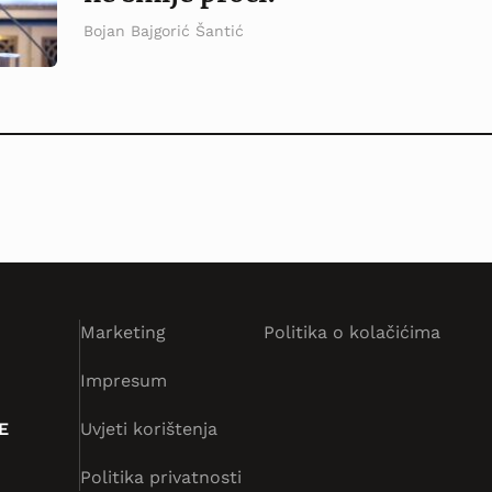
Bojan Bajgorić Šantić
Marketing
Politika o kolačićima
Impresum
E
Uvjeti korištenja
Politika privatnosti