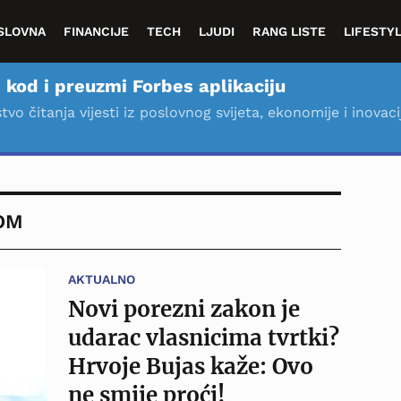
SLOVNA
FINANCIJE
TECH
LJUDI
RANG LISTE
LIFESTY
 kod i preuzmi Forbes aplikaciju
stvo čitanja vijesti iz poslovnog svijeta, ekonomije i inovaci
OM
AKTUALNO
Novi porezni zakon je
udarac vlasnicima tvrtki?
Hrvoje Bujas kaže: Ovo
ne smije proći!