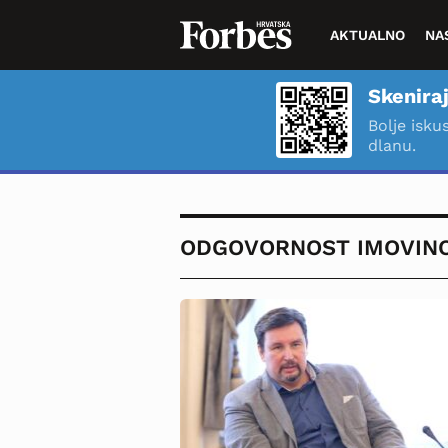
AKTUALNO
NA
Skeniraj
Bolje isku
dlanu.
ODGOVORNOST IMOVIN