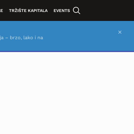
LE
TRŽIŠTE KAPITALA
EVENTS
×
ja – brzo, lako i na