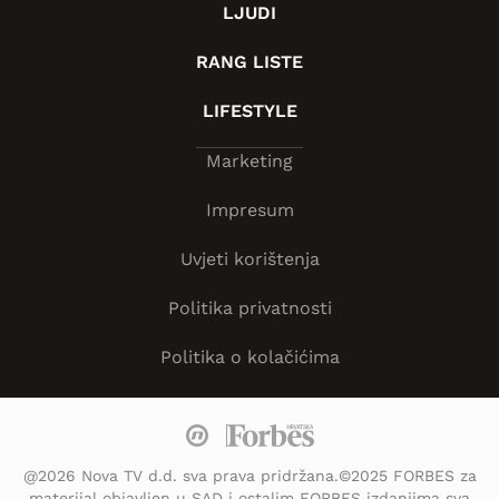
LJUDI
RANG LISTE
LIFESTYLE
Marketing
Impresum
Uvjeti korištenja
Politika privatnosti
Politika o kolačićima
@2026 Nova TV d.d. sva prava pridržana.©2025 FORBES za
materijal objavljen u SAD i ostalim FORBES izdanjima sva