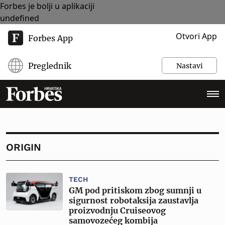
Forbes je bolji u aplikaciji
undefined
Otvori App
Forbes App
Preglednik
Nastavi
ORIGIN
TECH
GM pod pritiskom zbog sumnji u
sigurnost robotaksija zaustavlja
proizvodnju Cruiseovog
samovozećeg kombija