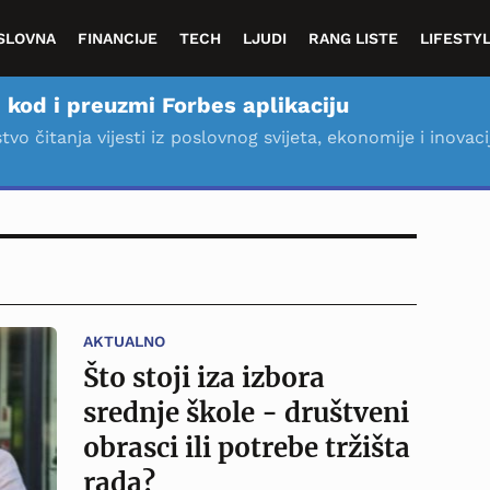
SLOVNA
FINANCIJE
TECH
LJUDI
RANG LISTE
LIFESTY
 kod i preuzmi Forbes aplikaciju
stvo čitanja vijesti iz poslovnog svijeta, ekonomije i inovaci
AKTUALNO
Što stoji iza izbora
srednje škole - društveni
obrasci ili potrebe tržišta
rada?