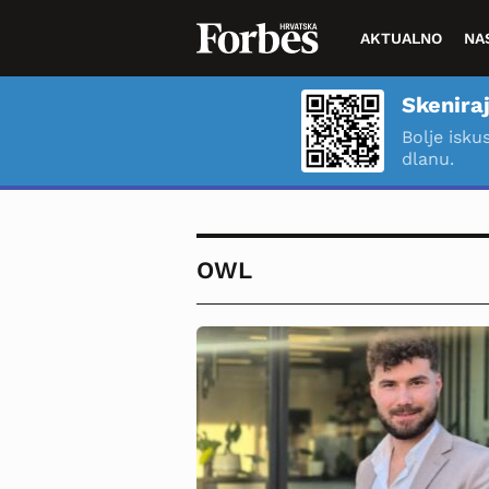
AKTUALNO
NA
Skeniraj
Bolje isku
dlanu.
OWL