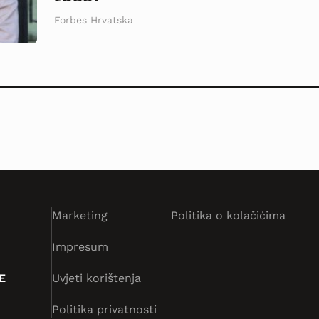
Forbes Hrvatska
Marketing
Politika o kolačićima
Impresum
E
Uvjeti korištenja
Politika privatnosti