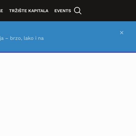
LE
TRŽIŠTE KAPITALA
EVENTS
×
ja – brzo, lako i na